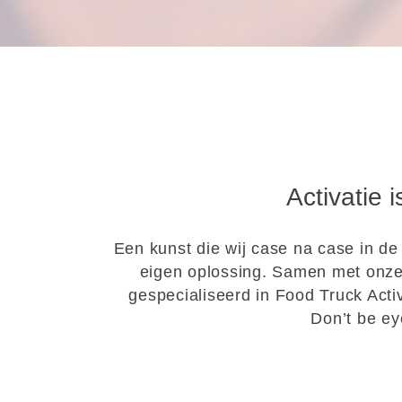
Skip
to
BEKIJK ONZE C
content
Activatie 
Een kunst die wij case na case in de
eigen oplossing. Samen met onze 
gespecialiseerd in Food Truck Activ
Don’t be ey