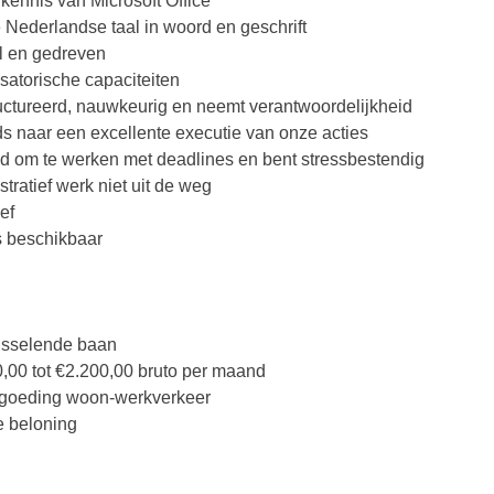
kennis van Microsoft Office
 Nederlandse taal in woord en geschrift
el en gedreven
isatorische capaciteiten
uctureerd, nauwkeurig en neemt verantwoordelijkheid
eds naar een excellente executie van onze acties
d om te werken met deadlines en bent stressbestendig
tratief werk niet uit de weg
ef
ds beschikbaar
isselende baan
0,00 tot €2.200,00 bruto per maand
rgoeding woon-werkverkeer
e beloning