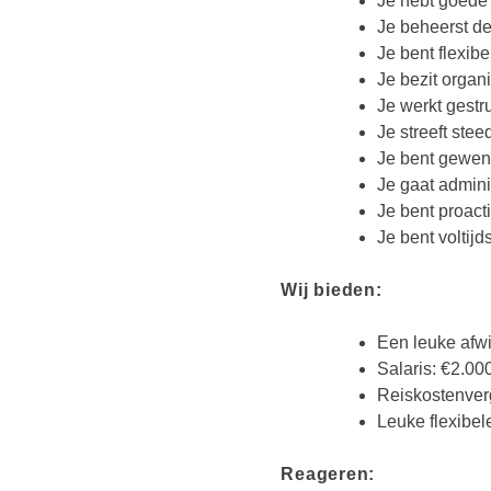
Je hebt goede 
Je beheerst de
Je bent flexib
Je bezit organ
Je werkt gestr
Je streeft ste
Je bent gewen
Je gaat adminis
Je bent proacti
Je bent voltij
Wij bieden:
Een leuke afw
Salaris: €2.00
Reiskostenve
Leuke flexibel
Reageren: