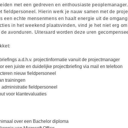
reiden met een gedreven en enthousiaste peoplemanager. Hi
et fieldpersoneel. Hierin werk je nauw samen met de pro
s een echte mensenmens en haalt energie uit de omgang 
ties in het weekend plaatsvinden, vind je het niet erg om
n de avonduren. Uiteraard worden deze uren gecompensee
kket:
briefings a.d.h.v. projectinformatie vanuit de projectmanager
r een juiste en duidelijke projectbriefing via mail en telefoon
cteren nieuw fieldpersoneel
an trainingen
e administratie fieldpersoneel
ut voor klantevaluaties
inimaal over een Bachelor diploma