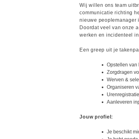
Wij willen ons team uitb
communicatie richting h
nieuwe peoplemanager i
Doordat veel van onze ac
werken en incidenteel i
Een greep uit je takenpa
Opstellen van 
Zorgdragen voo
Werven & sele
Organiseren v
Urenregistrati
Aanleveren inp
Jouw profiel:
Je beschikt m